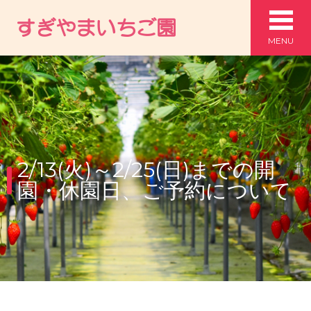
MENU
2/13(火)～2/25(日)までの開
園・休園日、ご予約について