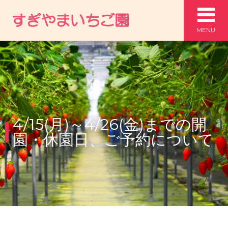
MENU
4/15(月)～4/26(金)までの開
園・休園日、ご予約について