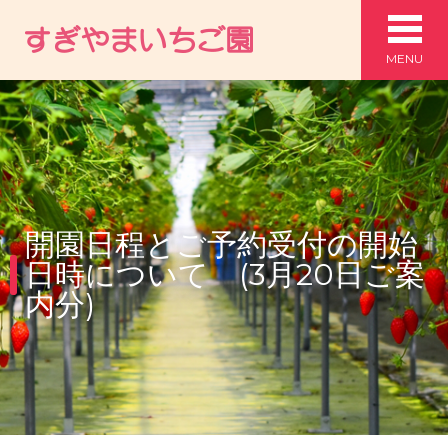
MENU
開園日程とご予約受付の開始
日時について (3月20日ご案
内分)