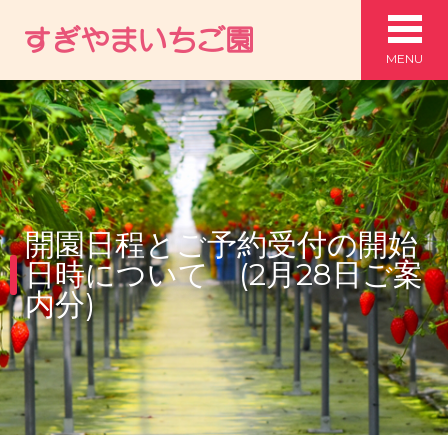
MENU
開園日程とご予約受付の開始
日時について (2月28日ご案
内分)