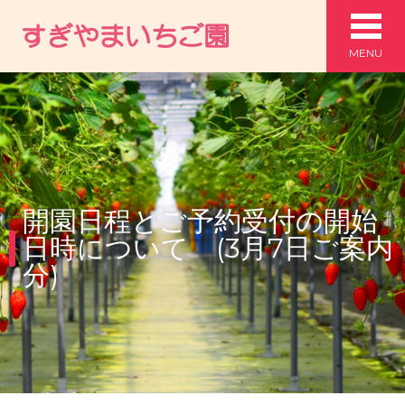
MENU
開園日程とご予約受付の開始
日時について (3月7日ご案内
分)